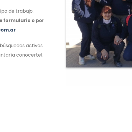
ipo de trabajo,
e formulario o por
com.ar
 búsquedas activas
antaría conocerte!.